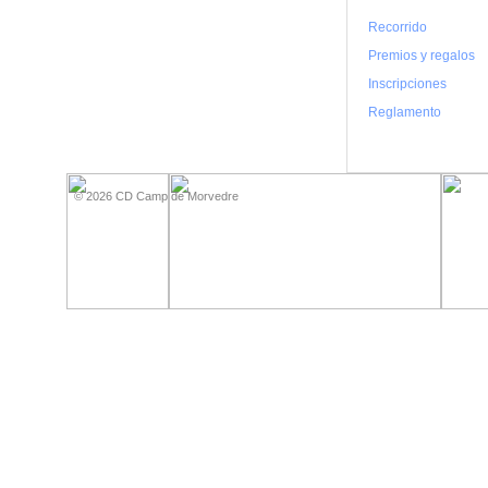
Recorrido
Premios y regalos
Inscripciones
Reglamento
Xnxx
Xnxxx
© 2026 CD Camp de Morvedre
Com
فيديو
جنسي
Xnxx
عربي
xnxx
Xnxx
sexy
nangi
film