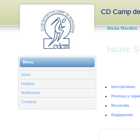
CD Camp de
Media Maratón
Hazte S
Menu
Inicio
Volta a Peu 2013
Historia
Inscripciones
Multimedia
Premios y regal
Contacto
Recorrido
Reglamento