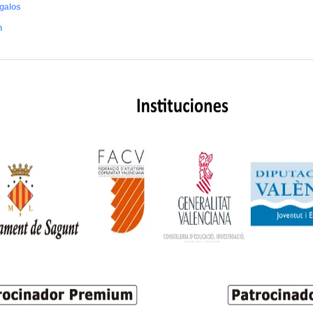
galos
n