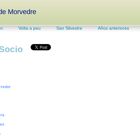
e Morvedre
ón
Volta a peu
San Silvestre
Años anteriores
 Socio
9
rredor
n
era
res
a