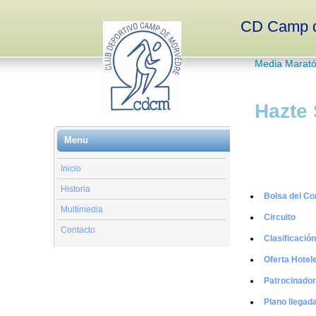
CD Camp d
Media Marat
Hazte
Menu
Inicio
Datos Media 201
Historia
Bolsa del Co
Multimedia
Circuito
Contacto
Clasificació
Oferta Hotel
Patrocinado
Plano llegad